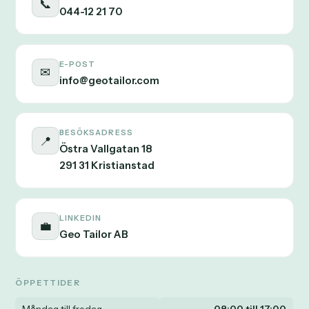
📞
044-12 21 70
E-POST
✉
info@geotailor.com
BESÖKSADRESS
📍
Östra Vallgatan 18
291 31 Kristianstad
LINKEDIN
💼
Geo Tailor AB
ÖPPETTIDER