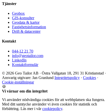
Tjänster
Geobox
GIS-konsulter
Geodata & kartor
Fastighetsinformation
Drift & datacenter
Kontakt
044-12 21 70
info@geotailor.com
LinkedIn
Kontaktformulär
© 2026 Geo Tailor AB · Östra Vallgatan 18, 291 31 Kristianstad ·
Ansvarig utgivare: Jan Granlund
Integritetspolicy
·
Cookies
·
Cookie-inställningar
🍪
Vi värnar om din integritet
Vi använder nödvändiga cookies för att webbplatsen ska fungera.
Med ditt samtycke använder vi även cookies för statistik och
förbättring. Läs mer i vår
cookiepolicy
.