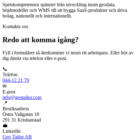
Spetskompetensen spänner från utveckling inom geodata,
höjdmodeller och WMS till att bygga SaaS-produkter och driva
bolag, nationellt och internationellt.
Kontakta oss
Redo att komma igång?
Fyll i formuläret så återkommer vi inom ett arbetspass. Eller hör av
dig direkt via telefon eller e-post.
📞
Telefon
044-12 21 70
✉
E-post
info@geotailor.com
📍
Besöksadress
Östra Vallgatan 18
291 31 Kristianstad
💼
LinkedIn
Geo Tailor AB