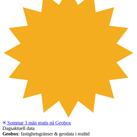
+
−
Sommar
3 mån gratis
på Geobox
Leaflet
|
Flygfoto © Esri
Dagsaktuell data
Geobox
: fastighetsgränser & geodata i realtid