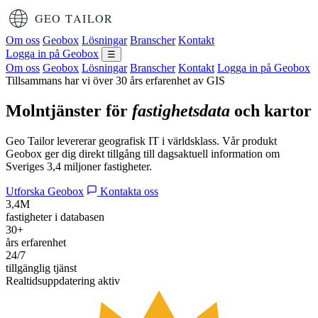
Om oss
Geobox
Lösningar
Branscher
Kontakt
Logga in på Geobox
☰
Om oss
Geobox
Lösningar
Branscher
Kontakt
Logga in på Geobox
Tillsammans har vi över 30 års erfarenhet av GIS
Molntjänster för
fastighetsdata
och kartor
Geo Tailor levererar geografisk IT i världsklass. Vår produkt
Geobox ger dig direkt tillgång till dagsaktuell information om
Sveriges 3,4 miljoner fastigheter.
Utforska Geobox
Kontakta oss
3,4M
fastigheter i databasen
30+
års erfarenhet
24/7
tillgänglig tjänst
Realtidsuppdatering aktiv